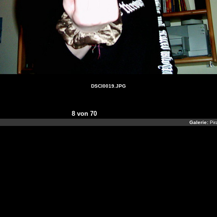
DSCI0019.JPG
8 von 70
Galerie:
Pir