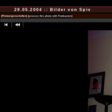
29.05.2004 :: Bilder von Spiv
[Photoeigenschaften]
[process this photo with Fotokasten]