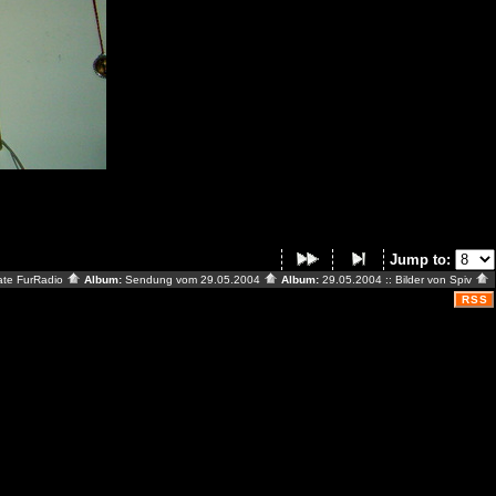
Jump to:
ate FurRadio
Album:
Sendung vom 29.05.2004
Album:
29.05.2004 :: Bilder von Spiv
RSS