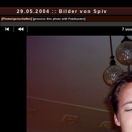
29.05.2004 :: Bilder von Spiv
[Photoeigenschaften]
[process this photo with Fotokasten]
7 von